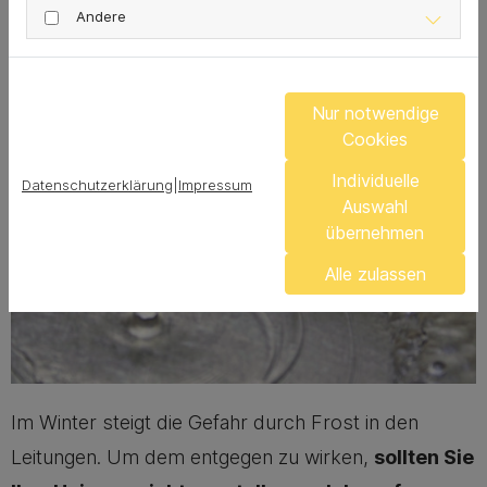
Anwendung Schäden am Material der Leitungen
Andere
hinterlassen können. Für diesen Zweck bieten sich
umweltschonende Rohrreinigungen an.
Nur notwendige
Cookies
Individuelle
Datenschutzerklärung
|
Impressum
Auswahl
übernehmen
Alle zulassen
Im Winter steigt die Gefahr durch Frost in den
Leitungen. Um dem entgegen zu wirken,
sollten Sie