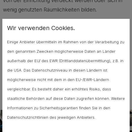
von der Einrichtung verdeckt werden oder sich in
wenig genutzten Räumlichkeiten bilden.
Wir verwenden Cookies.
Unscheinbarere Anzeichen sind
ungewöhnliche
Geräusche in den Leitungen und deutlich zu viel
Einige Anbieter übermitteln im Rahmen von der Verarbeitung zu
Wasser in der Toilette
. Sollten Sie einen
den genannten Zwecken möglicherweise Daten an Länder
unerklärlich hohen Wasserverbrauch feststellen,
außerhalb der EU/ des EWR (Drittlanddatenübermittlung), z.B. in
sollten Sie ebenfalls nicht zögern und Ihre Rohre
die USA. Das Datenschutzniveau in diesen Ländern ist
unter die Lupe nehmen lassen. Mit einer
möglicherweise nicht mit dem in den EU-/EWR-Ländern
Dichtigkeitsprüfung können wir feststellen, wo sich
vergleichbar. Es besteht daher ein erhöhtes Risiko, dass
die versteckten Schäden befinden.
staatliche Behörden auf diese Daten zugreifen können. Weitere
Informationen zu Sicherheitsgarantien finden Sie in den
Datenschutzrichtlinien des jeweiligen Anbieters.