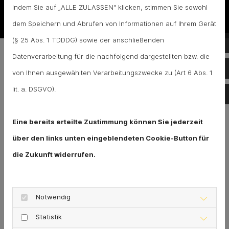
Wir sind rund um die Uhr für Sie erreichbar
0511 -
Indem Sie auf „ALLE ZULASSEN" klicken, stimmen Sie sowohl
6960833
.
dem Speichern und Abrufen von Informationen auf Ihrem Gerät
(§ 25 Abs. 1 TDDDG) sowie der anschließenden
Te
Datenverarbeitung für die nachfolgend dargestellten bzw. die
Wie können Sie einen Rohrbruch
Te
von Ihnen ausgewählten Verarbeitungszwecke zu (Art 6 Abs. 1
vermeiden?
lit. a. DSGVO).
E-
Ein effektiver Weg, um einen Rohrbruch zu
vermeiden, ist
regelmäßige Wartung
. Eine
Eine bereits erteilte Zustimmung können Sie jederzeit
Überprüfung Ihrer Leitungen und eine
über den links unten eingeblendeten Cookie-Button für
anschließende
Rohrsanierung
verhindert mögliche
die Zukunft widerrufen.
Wasserschäden. Auch eine Rohrreinigung ist
empfehlenswert, um Kalkablagerungen oder
Notwendig
Verstopfungen zu beseitigen.
Vermeiden Sie
Statistik
chemische Reiniger
, da diese bei falscher