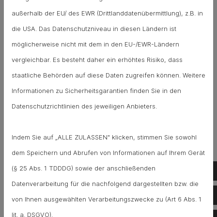
mit Wattestäbchen und mit den Haaren sowie den
außerhalb der EU/ des EWR (Drittlanddatenübermittlung), z.B. in
Seifenresten zu einer
undurchlässigen und
die USA. Das Datenschutzniveau in diesen Ländern ist
entfernungsbedürftigen Schicht im Rohr
.
möglicherweise nicht mit dem in den EU-/EWR-Ländern
vergleichbar. Es besteht daher ein erhöhtes Risiko, dass
staatliche Behörden auf diese Daten zugreifen können. Weitere
Verstopften Abfluss reinigen - so geht's!
Informationen zu Sicherheitsgarantien finden Sie in den
Zur ersten Hilfe beim Abfluss reinigen können Sie
Datenschutzrichtlinien des jeweiligen Anbieters.
zur
Saugglocke
greifen. Abwechselnd erzeugen
Sie Unterdruck, in dem Sie den Pümpel schnell und
Indem Sie auf „ALLE ZULASSEN" klicken, stimmen Sie sowohl
gleichmäßig über dem Abfluss auf und ab bewegen
dem Speichern und Abrufen von Informationen auf Ihrem Gerät
und anschließend Wasser nachlaufen lassen. Bei
(§ 25 Abs. 1 TDDDG) sowie der anschließenden
Te
leichten
Verstopfungen
ist die Problematik nach
Datenverarbeitung für die nachfolgend dargestellten bzw. die
Te
wenigen Arbeitsschritten behoben. Sollte der
von Ihnen ausgewählten Verarbeitungszwecke zu (Art 6 Abs. 1
Abfluss vollständig verstopft sein, wird der Pümpel
lit. a. DSGVO).