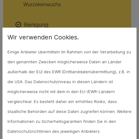
Wurzeleinwuchs.
Reinigung:
Wir verwenden Cookies.
Der Kanal wird gründlich von Schmutz
und Wurzeln befreit.
Einige Anbieter übermitteln im Rahmen von der Verarbeitung zu
den genannten Zwecken möglicherweise Daten an Länder
Inliner- / Kurzliner-Verfahren:
außerhalb der EU/ des EWR (Drittlanddatenübermittlung), z.B. in
die USA. Das Datenschutzniveau in diesen Ländern ist
Ein mit Spezialharz getränkter Schlauch
möglicherweise nicht mit dem in den EU-/EWR-Ländern
wird in das Rohr eingebracht und mittels
vergleichbar. Es besteht daher ein erhöhtes Risiko, dass
Druckluft an die Innenwand gepresst.
staatliche Behörden auf diese Daten zugreifen können. Weitere
Das Harz härtet aus und verschließt
Informationen zu Sicherheitsgarantien finden Sie in den
beschädigte Stellen dauerhaft.
Datenschutzrichtlinien des jeweiligen Anbieters.
Abzweige werden bei Bedarf mit