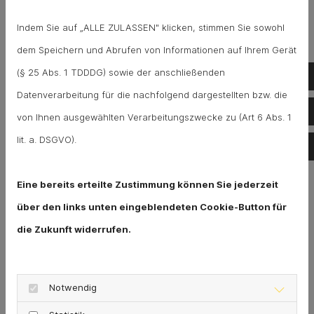
speziellen Fräsen wieder hergestellt.
Indem Sie auf „ALLE ZULASSEN" klicken, stimmen Sie sowohl
dem Speichern und Abrufen von Informationen auf Ihrem Gerät
(§ 25 Abs. 1 TDDDG) sowie der anschließenden
Te
Datenverarbeitung für die nachfolgend dargestellten bzw. die
Te
Vorteile des Verfahrens
von Ihnen ausgewählten Verarbeitungszwecke zu (Art 6 Abs. 1
lit. a. DSGVO).
E-
Grabenlos und sauber:
Eine bereits erteilte Zustimmung können Sie jederzeit
Keine Aufgrabungen, kein Schutt,
über den links unten eingeblendeten Cookie-Button für
minimaler Zeitaufwand
die Zukunft widerrufen.
Kostensparend:
Notwendig
Weniger Arbeits- und Materialaufwand